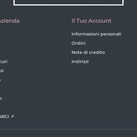
Azienda
Il Tuo Account
Informazioni personali
Ordini
Note di credito
curi
Indirizzi
si
a
o
ARCI 📌