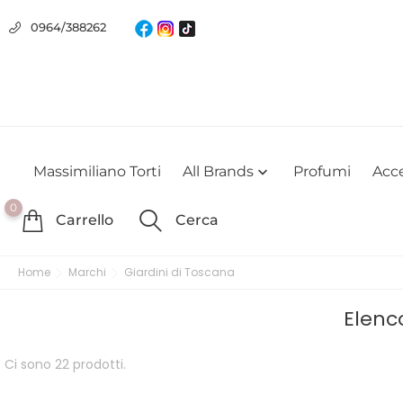
Usiamo i cookie
0964/388262
Utilizziamo i cookie per offrirti la migliore esperienza possibile su
farlo
Massimiliano Torti
All Brands
Profumi
Acce

0
Carrello
Cerca
Home
Marchi
Giardini di Toscana
Elenc
Ci sono 22 prodotti.