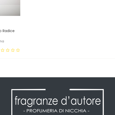
o Radice
ana