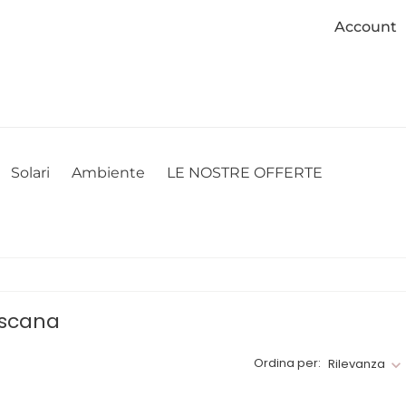
Account
cookie. Se desideri modificare le tue preferenze sui cookie, puoi
ACCETTO
NON ACCETTO
CAMBIA LE MIE PREFERENZE
Solari
Ambiente
LE NOSTRE OFFERTE
oscana
Ordina per:
Rilevanza