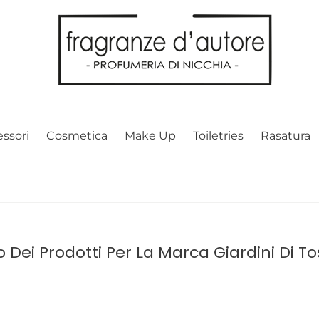
l nostro sito web. Cliccando su OK, acconsenti alla nostra politica sui 
ssori
Cosmetica
Make Up
Toiletries
Rasatura
o Dei Prodotti Per La Marca Giardini Di T