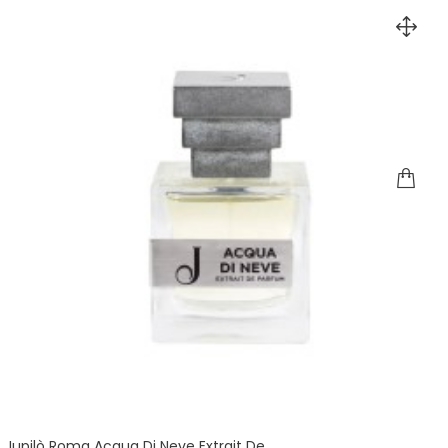
Jupilò Roma Acqua Di Neve Extrait De...