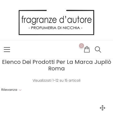
Usiamo i cookie
Utilizziamo i cookie per offrirti la migliore esperienza possibile
sul nostro sito web. Cliccando su OK, acconsenti alla nostra
politica sui cookie. Se desideri modificare le tue preferenze sui
cookie, puoi farlo
ACCETTO
0
NON ACCETTO
CAMBIA LE MIE PREFERENZE
Elenco Dei Prodotti Per La Marca Jupilò
Roma
Visualizzati 1-12 su 15 articoli
Rilevanza