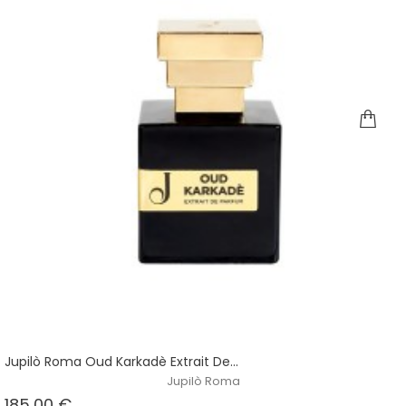
Jupilò Roma Oud Karkadè Extrait De...
Jupilò Roma
Prezzo
185,00 €