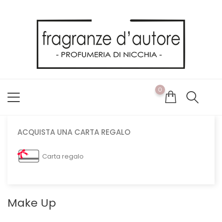
Usiamo i cookie
Utilizziamo i cookie per offrirti la migliore esperienza possibile
sul nostro sito web. Cliccando su OK, acconsenti alla nostra
politica sui cookie. Se desideri modificare le tue preferenze sui
cookie, puoi farlo
ACCETTO
0
NON ACCETTO
CAMBIA LE MIE PREFERENZE
ACQUISTA UNA CARTA REGALO
Carta regalo
Make Up