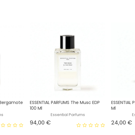
 Bergamote
ESSENTIAL PARFUMS The Musc EDP
ESSENTIAL 
100 Ml
Ml
ms
Essential Parfums
E
Prezzo
P
94,00 €
24,00 €