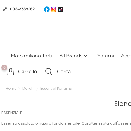
Usiamo i cookie
0964/388262
Utilizziamo i cookie per offrirti la migliore esperienza possibile su
farlo
Massimiliano Torti
All Brands
Profumi
Acce

0
Carrello
Cerca
Home
Marchi
Essential Parfums
Elenc
ESSENZIALE
Essenza assoluta o natura fondamentale. Caratterizzata dall'assenza 