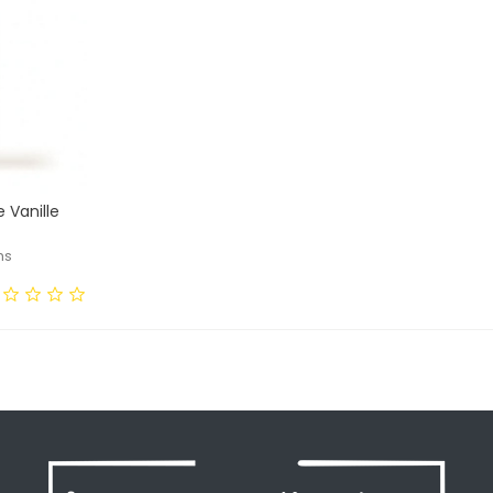
 Vanille
ms