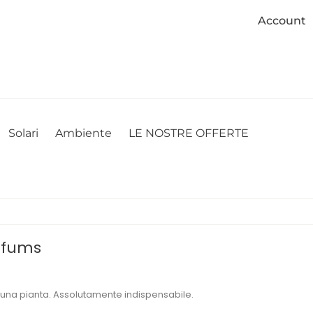
Account
cookie. Se desideri modificare le tue preferenze sui cookie, puoi
ACCETTO
NON ACCETTO
CAMBIA LE MIE PREFERENZE
Solari
Ambiente
LE NOSTRE OFFERTE
arfums
i una pianta. Assolutamente indispensabile.