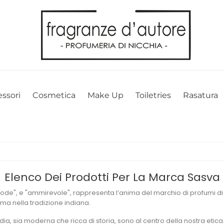
l nostro sito web. Cliccando su OK, acconsenti alla nostra politica sui 
ssori
Cosmetica
Make Up
Toiletries
Rasatura
Elenco Dei Prodotti Per La Marca Sasva
lode", e "ammirevole", rappresenta l’anima del marchio di profumi di n
ema nella tradizione indiana.
ia, sia moderna che ricca di storia, sono al centro della nostra etica.