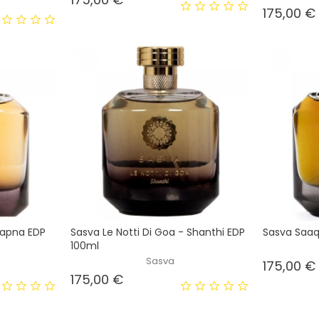
175,00 €
Sapna EDP
Sasva Le Notti Di Goa - Shanthi EDP
Sasva Saaq
100ml
Sasva
175,00 €
Prezzo
175,00 €