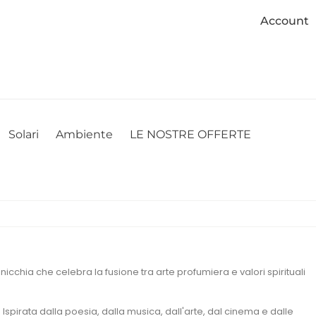
Account
cookie. Se desideri modificare le tue preferenze sui cookie, puoi
ACCETTO
NON ACCETTO
CAMBIA LE MIE PREFERENZE
Solari
Ambiente
LE NOSTRE OFFERTE
icchia che celebra la fusione tra arte profumiera e valori spirituali
 Ispirata dalla poesia, dalla musica, dall'arte, dal cinema e dalle