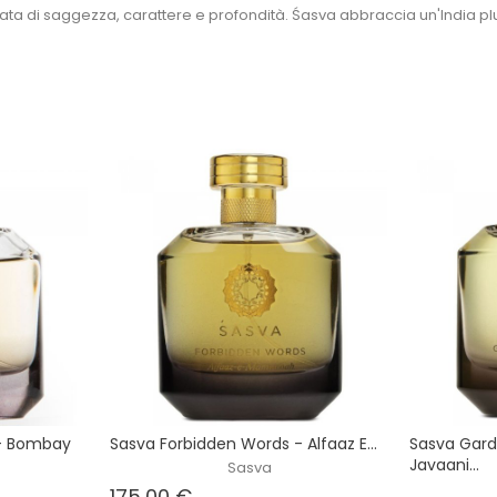
ta di saggezza, carattere e profondità. Śasva abbraccia un'India plur
 - Bombay
Sasva Forbidden Words - Alfaaz E...
Sasva Gard
Javaani...
Sasva
Prezzo
175,00 €