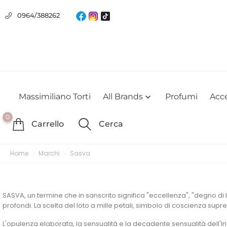
Usiamo i cookie
0964/388262
Utilizziamo i cookie per offrirti la migliore esperienza possibile su
farlo
Massimiliano Torti
All Brands
Profumi
Acce

0
Carrello
Cerca
Home
Marchi
Sasva
SASVA, un termine che in sanscrito significa "eccellenza", "degno di 
profondi. La scelta del loto a mille petali, simbolo di coscienza supr
L'opulenza elaborata, la sensualità e la decadente sensualità dell'Ind