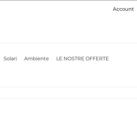
Account
cookie. Se desideri modificare le tue preferenze sui cookie, puoi
ACCETTO
NON ACCETTO
CAMBIA LE MIE PREFERENZE
Solari
Ambiente
LE NOSTRE OFFERTE