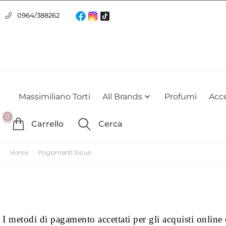
Usiamo i cookie
0964/388262
Utilizziamo i cookie per offrirti la migliore esperienza possibile su
farlo
Massimiliano Torti
All Brands
Profumi
Acce

0
Carrello
Cerca
Home
Pagamenti Sicuri
I metodi di pagamento accettati per gli acquisti online e