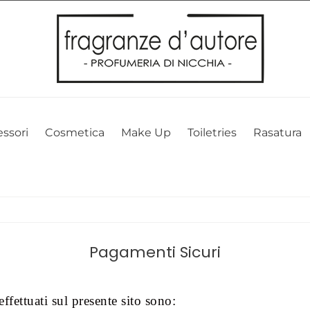
l nostro sito web. Cliccando su OK, acconsenti alla nostra politica sui 
ssori
Cosmetica
Make Up
Toiletries
Rasatura
Pagamenti Sicuri
ffettuati sul presente sito sono: