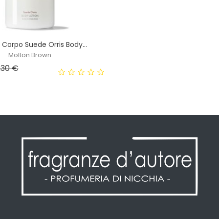
Corpo Suede Orris Body...
Molton Brown
ezzo base
Prezzo
,30 €