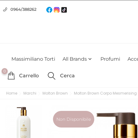
Usiamo i cookie
0964/388262
Utilizziamo i cookie per offrirti la migliore esperienza possibile su
farlo
Massimiliano Torti
All Brands
Profumi
Acce

0
Carrello
Cerca
Home
Marchi
Molton Brown
Molton Brown Corpo Mesmerising 
Non Disponibile