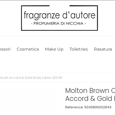
l nostro sito web. Cliccando su OK, acconsenti alla nostra politica sui 
ssori
Cosmetica
Make Up
Toiletries
Rasatura
Oudh Accord & Gold Body Lotion 300 Ml
Molton Brown 
Accord & Gold 
Reference:
5030805002843