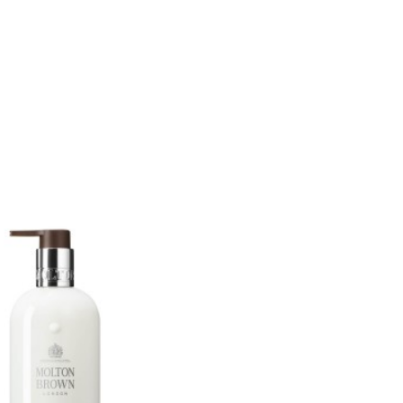
 Corpo Mesmerising Oudh...
Molton Brown
zzo