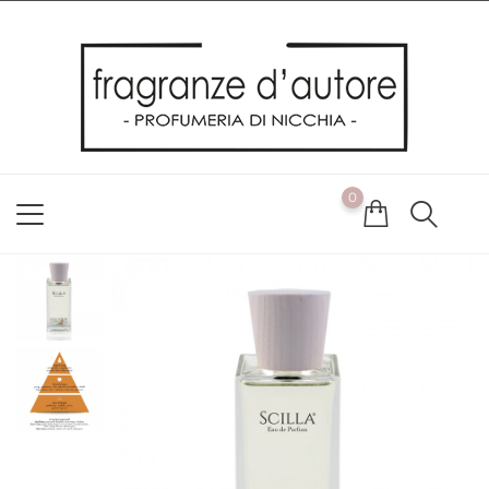
Usiamo i cookie
Utilizziamo i cookie per offrirti la migliore esperienza possibile
sul nostro sito web. Cliccando su OK, acconsenti alla nostra
politica sui cookie. Se desideri modificare le tue preferenze sui
cookie, puoi farlo
ACCETTO
0
NON ACCETTO
CAMBIA LE MIE PREFERENZE