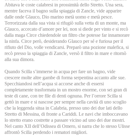
Abitava le coste calabresi in prossimità dello Stretto. Una sera,
mentre faceva il bagno sulla spiaggia di Zancle, vide apparire
dalle onde Glauco, Dio marino metà uomo e metà pesce.
Terrorizzata dalla sua vista si rifugiò sulla vetta di un monte, ma
Glauco, accecato d’amore per lei, non si diede per vinto e si recò
dalla maga Circe chiedendole un filtro che potesse far innamorare
la ninfa. Circe però, desiderando Glauco per sé e furiosa per il
rifiuto del Dio, volle vendicarsi. Preparò una pozione malefica, si
recò presso la spiaggia di Zancle, versò il filtro in mare e ritornò
alla sua dimora.
Quando Scilla s’immerse in acqua per fare un bagno, vide
crescere molte altre gambe di forma serpentina accanto alle sue.
Specchiandosi nell’acqua si accorse anche di essersi
completamente trasformata in un mostro enorme, con sei gran di
teste di cane, con tre file di denti ognuna. Per l’orrore Scilla si
gettò in mare e si nascose per sempre nella cavità di uno scoglio
che la leggenda situa in Calabria, presso uno dei due lati dello
Stretto di Messina, di fronte a Cariddi. Le navi che imboccavano
lo stretto erano costrette a passare vicino ad uno dei due mostri.
Nel canto XII dell’Odissea di Omero, si narra che lo stesso Ulisse
affrontò Scilla perdendo i rematori migliori.