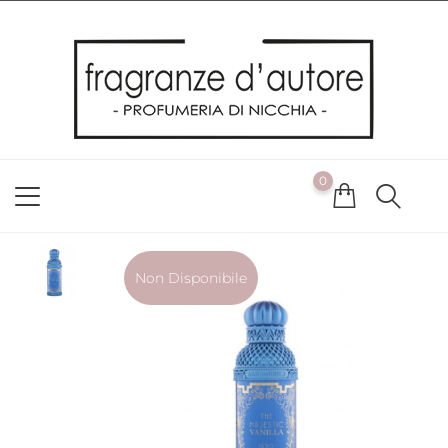
Usiamo i cookie
Utilizziamo i cookie per offrirti la migliore esperienza possibile
sul nostro sito web. Cliccando su OK, acconsenti alla nostra
politica sui cookie. Se desideri modificare le tue preferenze sui
cookie, puoi farlo
ACCETTO
0
NON ACCETTO
CAMBIA LE MIE PREFERENZE
Non Disponibile