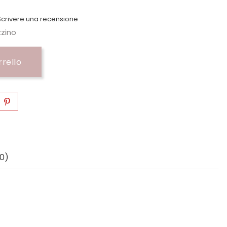
crivere una recensione
zzino
rrello
0)