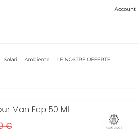
Account
cookie. Se desideri modificare le tue preferenze sui cookie, puoi
ACCETTO
NON ACCETTO
CAMBIA LE MIE PREFERENZE
Solari
Ambiente
LE NOSTRE OFFERTE
r Man Edp 50 Ml
0 €