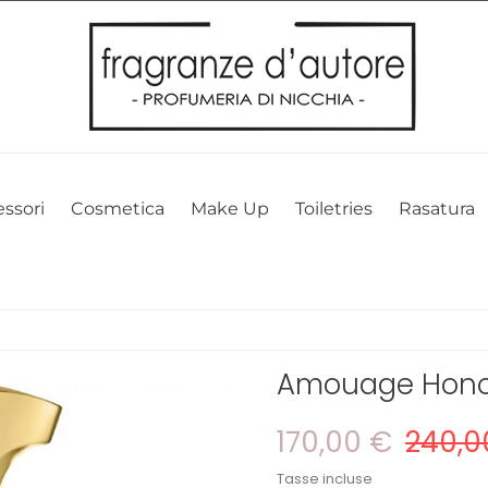
l nostro sito web. Cliccando su OK, acconsenti alla nostra politica sui 
ssori
Cosmetica
Make Up
Toiletries
Rasatura
Amouage Honou
170,00 €
240,0
Tasse incluse