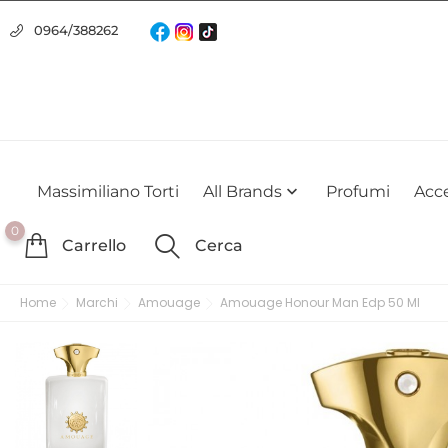
Usiamo i cookie
0964/388262
Utilizziamo i cookie per offrirti la migliore esperienza possibile su
farlo
Massimiliano Torti
All Brands
Profumi
Acce

0
Carrello
Cerca
Home
Marchi
Amouage
Amouage Honour Man Edp 50 Ml