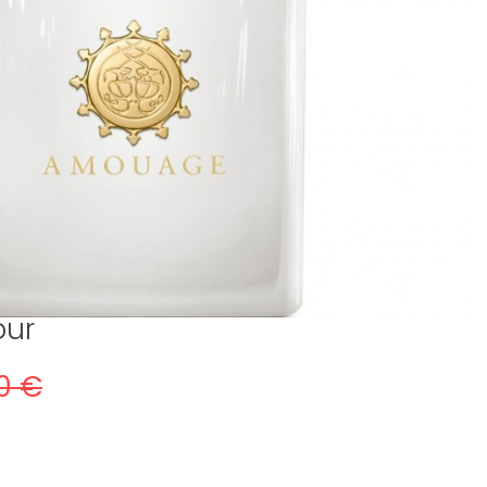
ur
0 €