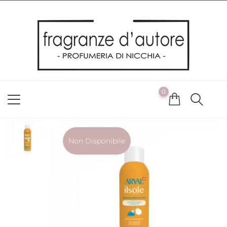
Usiamo i cookie
Utilizziamo i cookie per offrirti la migliore esperienza possibile
sul nostro sito web. Cliccando su OK, acconsenti alla nostra
politica sui cookie. Se desideri modificare le tue preferenze sui
cookie, puoi farlo
ACCETTO
0
NON ACCETTO
CAMBIA LE MIE PREFERENZE
Non Disponibile