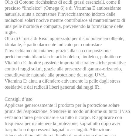
Olio di Cotone: ricchissimo di acidi grassi essenziali, come il
prezioso “linoleico” (Omega 6) e di Vitamina E antiossidante
naturale, aiuta a contrastare l’invecchiamento indotto dalle
radiazioni solari nocive mentre contribuisce al mantenimento di
una pelle morbida e compatta, prevenendo la formazione delle
rughe.
Olio di Crusca di Riso: apprezzato per il suo potere emolliente,
idratante, è particolarmente indicato per contrastare
l’invecchiamento cutaneo, grazie alla sua composizione
perfettamente bilanciata in acido oleico, linoleico, palmitico e
Vitamina E. Inoltre possiede importanti caratteristiche protettive
contro i raggi solari, grazie alla presenza di gamma-orizanolo,
coaudiuvante naturale alla protezione dei raggi UVA.
Vitamina E: aiuta a difendere attivamente la pelle dagli stress
ossidativi e dai radicali liberi generati dai raggi IR.
Consigli d’uso
Applicare generosamente il prodotto per la protezione solare
prima dell’esposizione. Stendere in modo uniforme su tutto il viso
evitando l’area perioculare e su tutto il corpo. Riapplicare con
frequenza per mantenere la protezione, soprattutto dopo aver
traspirato o dopo essersi bagnati o asciugati. Attenzione:
riducendo il quantitativo il livello di protezione diminuisce