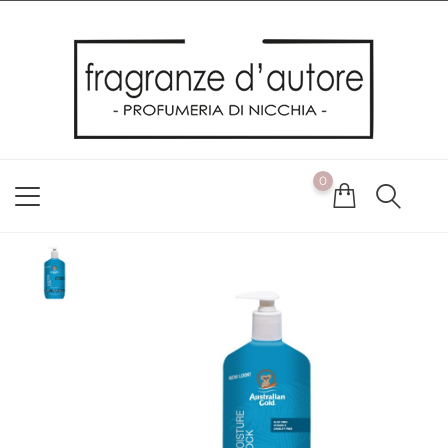
Usiamo i cookie
Utilizziamo i cookie per offrirti la migliore esperienza possibile
sul nostro sito web. Cliccando su OK, acconsenti alla nostra
politica sui cookie. Se desideri modificare le tue preferenze sui
cookie, puoi farlo
ACCETTO
0
NON ACCETTO
CAMBIA LE MIE PREFERENZE