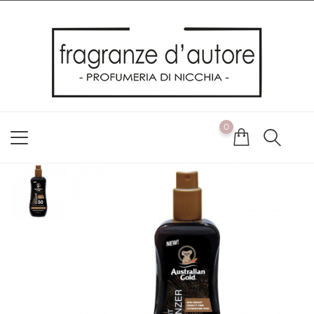
Usiamo i cookie
Utilizziamo i cookie per offrirti la migliore esperienza possibile
sul nostro sito web. Cliccando su OK, acconsenti alla nostra
politica sui cookie. Se desideri modificare le tue preferenze sui
cookie, puoi farlo
ACCETTO
0
NON ACCETTO
CAMBIA LE MIE PREFERENZE