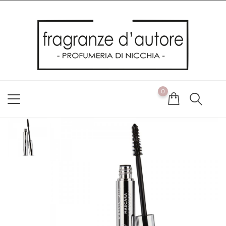
Usiamo i cookie
Utilizziamo i cookie per offrirti la migliore esperienza possibile
sul nostro sito web. Cliccando su OK, acconsenti alla nostra
politica sui cookie. Se desideri modificare le tue preferenze sui
cookie, puoi farlo
ACCETTO
0
NON ACCETTO
CAMBIA LE MIE PREFERENZE