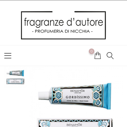
Usiamo i cookie
Utilizziamo i cookie per offrirti la migliore esperienza possibile
sul nostro sito web. Cliccando su OK, acconsenti alla nostra
politica sui cookie. Se desideri modificare le tue preferenze sui
cookie, puoi farlo
ACCETTO
0
NON ACCETTO
CAMBIA LE MIE PREFERENZE