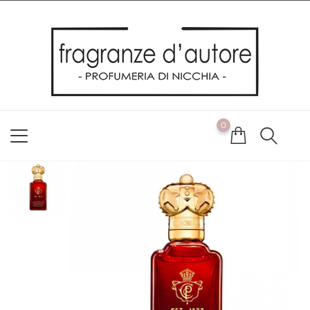
Usiamo i cookie
Utilizziamo i cookie per offrirti la migliore esperienza possibile
sul nostro sito web. Cliccando su OK, acconsenti alla nostra
politica sui cookie. Se desideri modificare le tue preferenze sui
cookie, puoi farlo
ACCETTO
0
NON ACCETTO
CAMBIA LE MIE PREFERENZE