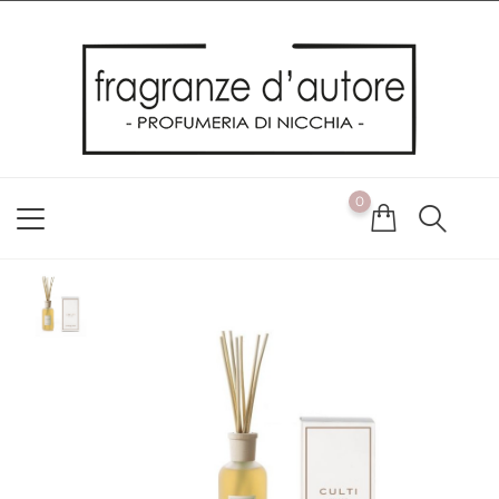
Usiamo i cookie
Utilizziamo i cookie per offrirti la migliore esperienza possibile
sul nostro sito web. Cliccando su OK, acconsenti alla nostra
politica sui cookie. Se desideri modificare le tue preferenze sui
cookie, puoi farlo
ACCETTO
0
NON ACCETTO
CAMBIA LE MIE PREFERENZE