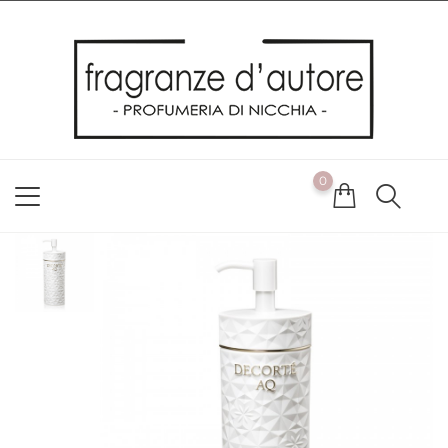
Usiamo i cookie
Utilizziamo i cookie per offrirti la migliore esperienza possibile
sul nostro sito web. Cliccando su OK, acconsenti alla nostra
politica sui cookie. Se desideri modificare le tue preferenze sui
cookie, puoi farlo
ACCETTO
0
NON ACCETTO
CAMBIA LE MIE PREFERENZE