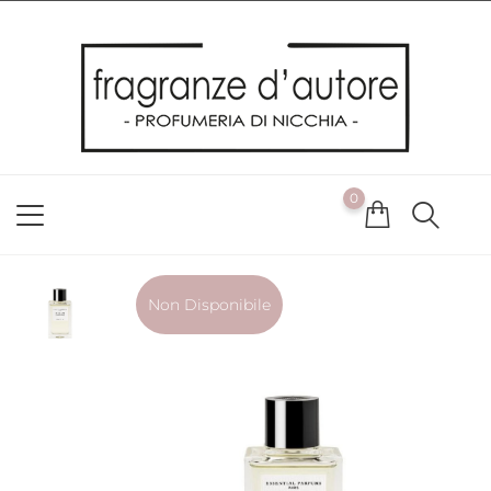
Usiamo i cookie
Utilizziamo i cookie per offrirti la migliore esperienza possibile
sul nostro sito web. Cliccando su OK, acconsenti alla nostra
politica sui cookie. Se desideri modificare le tue preferenze sui
cookie, puoi farlo
ACCETTO
0
NON ACCETTO
CAMBIA LE MIE PREFERENZE
Non Disponibile