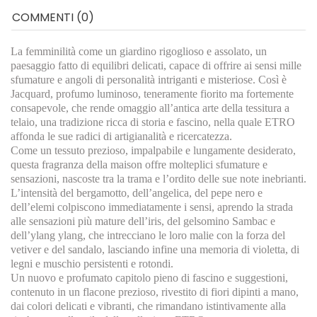
COMMENTI (0)
La femminilità come un giardino rigoglioso e assolato, un
paesaggio fatto di equilibri delicati, capace di offrire ai sensi mille
sfumature e angoli di personalità intriganti e misteriose. Così è
Jacquard, profumo luminoso, teneramente fiorito ma fortemente
consapevole, che rende omaggio all’antica arte della tessitura a
telaio, una tradizione ricca di storia e fascino, nella quale ETRO
affonda le sue radici di artigianalità e ricercatezza.
Come un tessuto prezioso, impalpabile e lungamente desiderato,
questa fragranza della maison offre molteplici sfumature e
sensazioni, nascoste tra la trama e l’ordito delle sue note inebrianti.
L’intensità del bergamotto, dell’angelica, del pepe nero e
dell’elemi colpiscono immediatamente i sensi, aprendo la strada
alle sensazioni più mature dell’iris, del gelsomino Sambac e
dell’ylang ylang, che intrecciano le loro malie con la forza del
vetiver e del sandalo, lasciando infine una memoria di violetta, di
legni e muschio persistenti e rotondi.
Un nuovo e profumato capitolo pieno di fascino e suggestioni,
contenuto in un flacone prezioso, rivestito di fiori dipinti a mano,
dai colori delicati e vibranti, che rimandano istintivamente alla