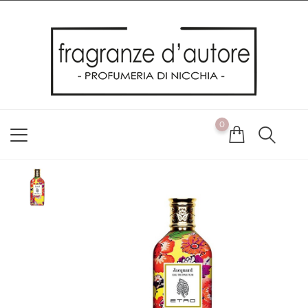
Usiamo i cookie
Utilizziamo i cookie per offrirti la migliore esperienza possibile
sul nostro sito web. Cliccando su OK, acconsenti alla nostra
politica sui cookie. Se desideri modificare le tue preferenze sui
cookie, puoi farlo
ACCETTO
0
NON ACCETTO
CAMBIA LE MIE PREFERENZE