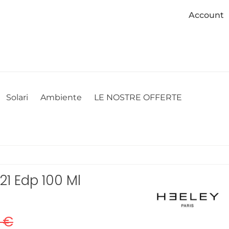
Account
cookie. Se desideri modificare le tue preferenze sui cookie, puoi
ACCETTO
NON ACCETTO
CAMBIA LE MIE PREFERENZE
Solari
Ambiente
LE NOSTRE OFFERTE
21 Edp 100 Ml
 €