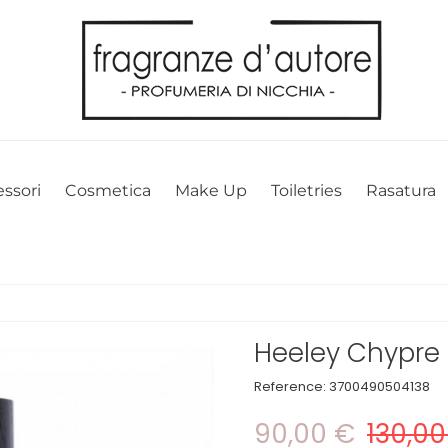
l nostro sito web. Cliccando su OK, acconsenti alla nostra politica sui 
ssori
Cosmetica
Make Up
Toiletries
Rasatura
Heeley Chypre 
Reference:
3700490504138
90,00 €
130,00