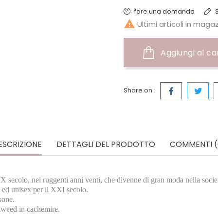
fare una domanda
S

Ultimi articoli in maga
Aggiungi al ca
Share on :
ESCRIZIONE
DETTAGLI DEL PRODOTTO
COMMENTI (
XX secolo, nei ruggenti anni venti, che divenne di gran moda nella soci
 ed unisex per il XXI secolo.
sone.
i tweed in cachemire.