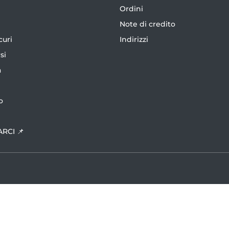
Ordini
Note di credito
curi
Indirizzi
si
a
o
ARCI 📌