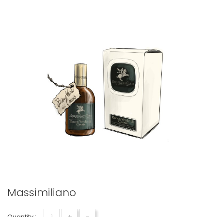
Massimiliano
+
-
Quantity :