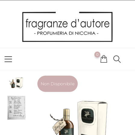
Usiamo i cookie
Utilizziamo i cookie per offrirti la migliore esperienza possibile
sul nostro sito web. Cliccando su OK, acconsenti alla nostra
politica sui cookie. Se desideri modificare le tue preferenze sui
cookie, puoi farlo
ACCETTO
0
NON ACCETTO
CAMBIA LE MIE PREFERENZE
Non Disponibile