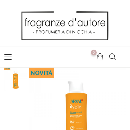
Usiamo i cookie
Utilizziamo i cookie per offrirti la migliore esperienza possibile
sul nostro sito web. Cliccando su OK, acconsenti alla nostra
politica sui cookie. Se desideri modificare le tue preferenze sui
cookie, puoi farlo
ACCETTO
0
NON ACCETTO
CAMBIA LE MIE PREFERENZE