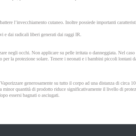
battere l’invecchiamento cutaneo. Inoltre possiede importanti caratteristi
i e dai radicali liberi generati dai raggi IR.
zzare negli occhi. Non applicare su pelle irritata o danneggiata. Nel ca
o per la protezione solare. Tenere i neonati e i bambini piccoli lontani da
 Vaporizzare generosamente su tutto il corpo ad una distanza di circa 10
 minor quantità di prodotto riduce significativamente il livello di prot
dopo essersi bagnati o asciugati.