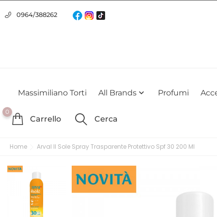
Usiamo i cookie
0964/388262
Utilizziamo i cookie per offrirti la migliore esperienza possibile su
farlo
Massimiliano Torti
All Brands
Profumi
Acce

0
Carrello
Cerca
Home
Arval Il Sole Spray Trasparente Protettivo Spf 30 200 Ml