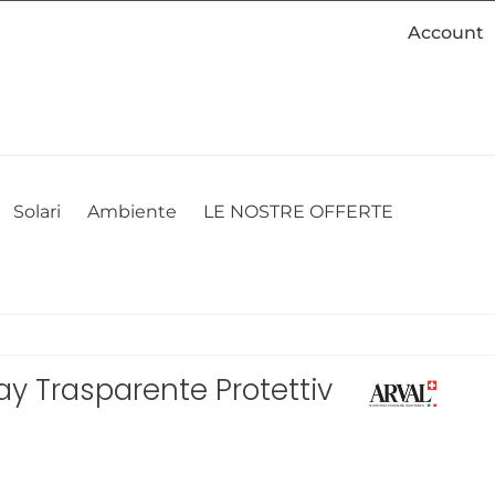
Account
cookie. Se desideri modificare le tue preferenze sui cookie, puoi
ACCETTO
NON ACCETTO
CAMBIA LE MIE PREFERENZE
Solari
Ambiente
LE NOSTRE OFFERTE
pray Trasparente Protettivo