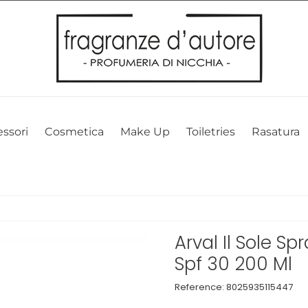
l nostro sito web. Cliccando su OK, acconsenti alla nostra politica sui 
ssori
Cosmetica
Make Up
Toiletries
Rasatura
Arval Il Sole S
Spf 30 200 Ml
Reference:
8025935115447