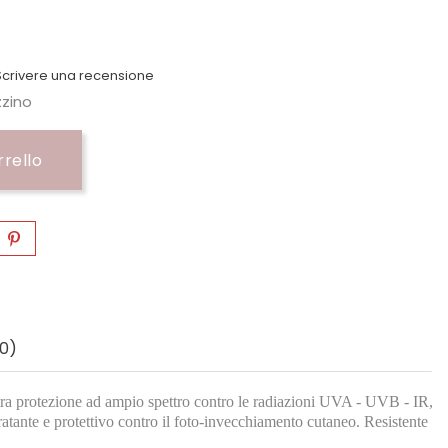
crivere una recensione
zzino
rrello
0)
rio tra protezione ad ampio spettro contro le radiazioni UVA - UVB - IR,
dratante e protettivo contro il foto-invecchiamento cutaneo. Resistente