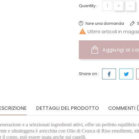
+
-
Quantity :
fare una domanda
S

Ultimi articoli in maga
Aggiungi al ca
Share on :
ESCRIZIONE
DETTAGLI DEL PRODOTTO
COMMENTI (
 generazione e a selezionati ingredienti attivi, offre un perfetto equilib
rente e ultraleggera è arricchita con Olio di Crusca di Riso emolliente, i
r il corpo, può essere usata anche sui capelli.