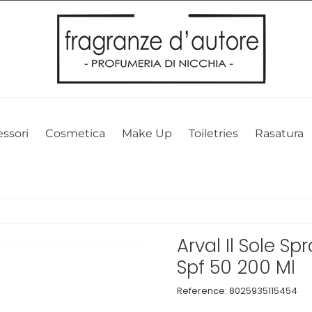
l nostro sito web. Cliccando su OK, acconsenti alla nostra politica sui 
ssori
Cosmetica
Make Up
Toiletries
Rasatura
Arval Il Sole S
Spf 50 200 Ml
Reference:
8025935115454