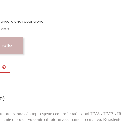
crivere una recensione
zzino
rrello
0)
rio tra protezione ad ampio spettro contro le radiazioni UVA - UVB - IR,
dratante e protettivo contro il foto-invecchiamento cutaneo. Resistente