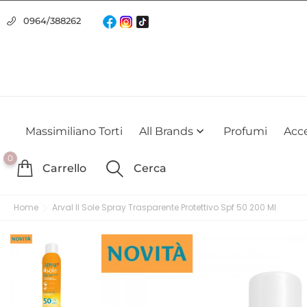
Usiamo i cookie
0964/388262
Utilizziamo i cookie per offrirti la migliore esperienza possibile su
farlo
Massimiliano Torti
All Brands
Profumi
Acce

0
Carrello
Cerca
Home
Arval Il Sole Spray Trasparente Protettivo Spf 50 200 Ml