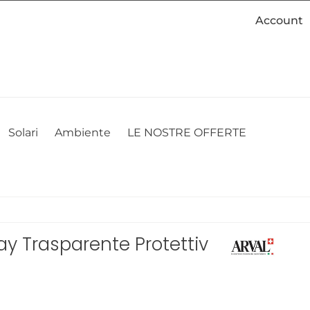
Account
cookie. Se desideri modificare le tue preferenze sui cookie, puoi
ACCETTO
NON ACCETTO
CAMBIA LE MIE PREFERENZE
Solari
Ambiente
LE NOSTRE OFFERTE
pray Trasparente Protettivo