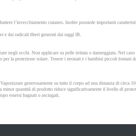
battere l’invecchiamento cutaneo. Inoltre possiede importanti caratteristi
i e dai radicali liberi generati dai raggi IR.
zzare negli occhi. Non applicare su pelle irritata o danneggiata. Nel ca
o per la protezione solare. Tenere i neonati e i bambini piccoli lontani da
 Vaporizzare generosamente su tutto il corpo ad una distanza di circa 10
 minor quantità di prodotto riduce significativamente il livello di prot
dopo essersi bagnati o asciugati.