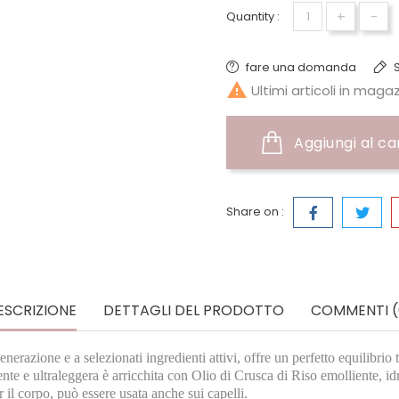
+
-
Quantity :
fare una domanda
S

Ultimi articoli in maga
Aggiungi al ca
Share on :
ESCRIZIONE
DETTAGLI DEL PRODOTTO
COMMENTI (
 generazione e a selezionati ingredienti attivi, offre un perfetto equilib
rente e ultraleggera è arricchita con Olio di Crusca di Riso emolliente, i
r il corpo, può essere usata anche sui capelli.