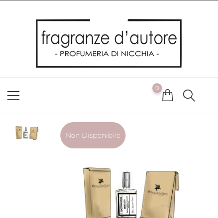
Usiamo i cookie
Utilizziamo i cookie per offrirti la migliore esperienza possibile
sul nostro sito web. Cliccando su OK, acconsenti alla nostra
politica sui cookie. Se desideri modificare le tue preferenze sui
cookie, puoi farlo
ACCETTO
0
NON ACCETTO
CAMBIA LE MIE PREFERENZE
Non Disponibile