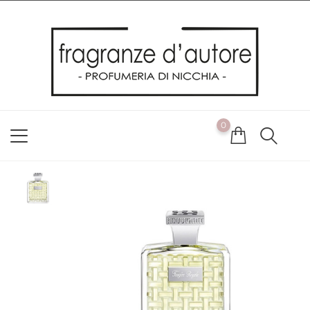
Usiamo i cookie
Utilizziamo i cookie per offrirti la migliore esperienza possibile
sul nostro sito web. Cliccando su OK, acconsenti alla nostra
politica sui cookie. Se desideri modificare le tue preferenze sui
cookie, puoi farlo
ACCETTO
0
NON ACCETTO
CAMBIA LE MIE PREFERENZE