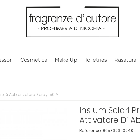
l nostro sito web. Cliccando su OK, acconsenti alla nostra politica sui 
ssori
Cosmetica
Make Up
Toiletries
Rasatura
ore Di Abbronzatura Spray 150 Ml
Insium Solari 
Attivatore Di A
Reference:
8053323110248