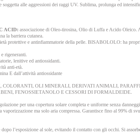
e soggetta alle aggressioni dei raggi UV. Sublima, prolunga ed intensifi
C ACID:
associazione di Oleo-tirosina, Olio di Luffa e Acido Oleico. Ai
na la barriera cutanea.
età protettive e antinfiammatorie della pelle. BISABOLOLO: ha proprietà l
 e rigeneranti.
orie, lenitive ed antiossidanti.
ità anti-età.
ina E dall’attività antiossidante
COLORANTI, OLI MINERALI, DERIVATI ANIMALI, PARAFFI
BENI, FENOSSIETANOLO E CESSORI DI FORMALDEIDE.
 per una copertura solare completa e uniforme senza danneggiare l'
porizzazione ma solo aria compressa. Garantisce fino al 99% di svuotam
opo l’esposizione al sole, evitando il contatto con gli occhi. Si asso