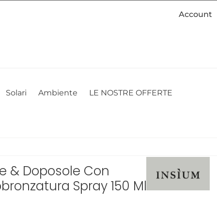
Account
cookie. Se desideri modificare le tue preferenze sui cookie, puoi
ACCETTO
NON ACCETTO
CAMBIA LE MIE PREFERENZE
Solari
Ambiente
LE NOSTRE OFFERTE
Pre & Doposole Con
bbronzatura Spray 150 Ml