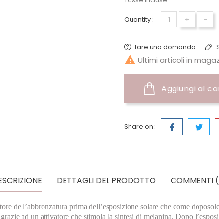
Tasse incluse
+
-
Quantity :
fare una domanda
S

Ultimi articoli in maga
Aggiungi al ca
Share on :
ESCRIZIONE
DETTAGLI DEL PRODOTTO
COMMENTI (
tore dell’abbronzatura prima dell’esposizione solare che come doposole 
ie ad un attivatore che stimola la sintesi di melanina. Dopo l’esposizione 