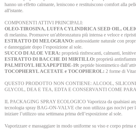
hanno un effetto calmante, leniscono e restituiscono comfort alla pell
all'istante.
COMPONENTI ATTIVI PRINCIPALI:
OLEO-TIROSINA, LUFFA CYLINDRICA SEED OIL, OLEI
di melanina. Promuove un'abbronzatura più intensa e veloce e ripristi
ESTRATTO DI MELOGRANO:
antiossidante naturale con propri
e danneggiate dopo l’esposizione al sole.
SUCCO DI ALOE VERA:
proprietà rinfrescanti, calmanti, lenitive
ESTRATTO DI BACCHE DI MIRTILLO:
proprietà antinfiammat
PALMITOYL HEXAPEPTIDE-19:
peptide biomimetico dall’attiv
TOCOPHERYL ACETATE e TOCOPHEROL:
2 forme di Vitam
QUESTO PRODOTTO NON CONTIENE: ALCOOL, SILICONI, 
GLYCOL, DEA E TEA, EDTA E CONSERVANTI COME PARA
IL PACKAGING SPRAY ECOLOGICO Vaporizza da qualsiasi angolazione
tecnologia spray BAG-ON-VALVE che non utilizza gas nocivi per la va
iniziare l’utilizzo una settimana prima dell’esposizione al sole.
Vaporizzare e massaggiare in modo uniforme su viso e corpo prima e d