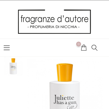
Usiamo i cookie
Utilizziamo i cookie per offrirti la migliore esperienza possibile
sul nostro sito web. Cliccando su OK, acconsenti alla nostra
politica sui cookie. Se desideri modificare le tue preferenze sui
cookie, puoi farlo
ACCETTO
0
NON ACCETTO
CAMBIA LE MIE PREFERENZE