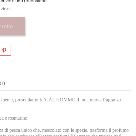
crivere una recensione
zzino
rrello
0)
esto in mente, presentiamo KAJAL HOMME II, una nuova fragranza
rea e rosmarino.
a di pesca unico che, mescolato con le spezie, trasforma il profumo