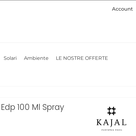
Account
cookie. Se desideri modificare le tue preferenze sui cookie, puoi
ACCETTO
NON ACCETTO
CAMBIA LE MIE PREFERENZE
Solari
Ambiente
LE NOSTRE OFFERTE
 Edp 100 Ml Spray