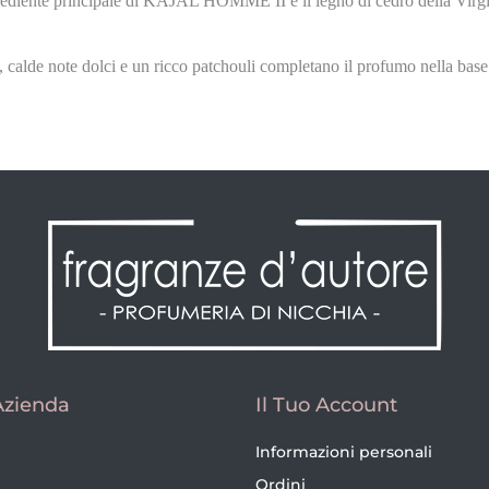
grediente principale di KAJAL HOMME II è il legno di cedro della Virgin
alde note dolci e un ricco patchouli completano il profumo nella base p
Azienda
Il Tuo Account
Informazioni personali
Ordini