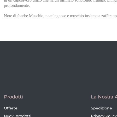
in un capolavoro unico che ha un raffinato sottofondo fruttato. L'in
profondamente.
Note di fondo: Muschio, note legnose e muschio insieme a zafferano, c
Prodotti
La Nostra 
Offerte
Spedizione
Nuovi prodotti
Privacy Policy