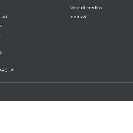
Note di credito
curi
Indirizzi
si
a
o
ARCI 📌