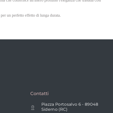
ia che conferisce all'intero profumo l'eleganza che trasuda così
er un perfetto effetto di lunga durata.
Contatti
Piazza Portosalvo 6 - 89048
Siderno (RC)