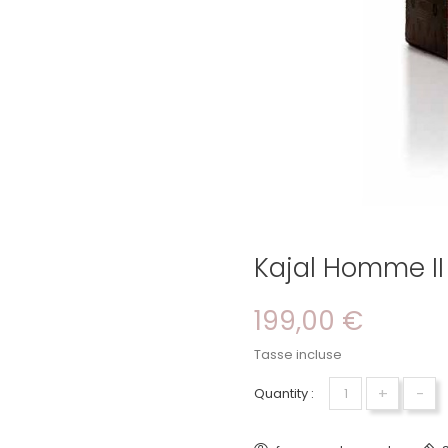
Kajal Homme II
199,00 €
Tasse incluse
+
-
Quantity :