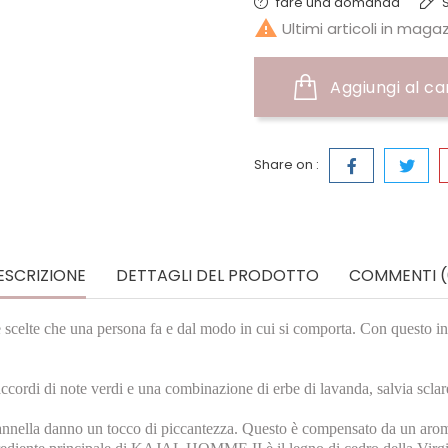
fare una domanda
S

Ultimi articoli in maga
Aggiungi al ca
Share on :
ESCRIZIONE
DETTAGLI DEL PRODOTTO
COMMENTI (
 dalle scelte che una persona fa e dal modo in cui si comporta. Con qu
 accordi di note verdi e una combinazione di erbe di lavanda, salvia scla
 cannella danno un tocco di piccantezza. Questo è compensato da un arom