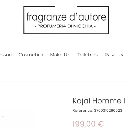
l nostro sito web. Cliccando su OK, acconsenti alla nostra politica sui 
ssori
Cosmetica
Make Up
Toiletries
Rasatura
Kajal Homme II
Reference:
3760310290023
199,00 €