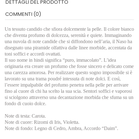
DETTAGLI DEL PRODOTTO
COMMENTI (0)
Un tessuto candido che sfiora dolcemente la pelle. Il colore bianco
che diventa profumo di dolcezza, serenità e quiete. Immaginando
una nuvola di note candide che si diffondono nell’aria, il Naso ha
disegnato una piramide olfattiva dalle linee morbide, accentata da
toni soffici e accordi ovattati.
Il suo nome in hindi significa “puro, immacolato”. L’idea
originaria era creare un profumo che fosse sincero e delicato come
una carezza amorosa. Per realizzare questo sogno impossibile si è
lavorato su una trama poudré intessuta di note dolci. E così,
l’essere impalpabile del profumo penetra nella pelle per arrivare
fino al cuore di chi ha scelto la sua scia. Sentori soffici e vaporosi
si sciolgono attraverso una decantazione morbida che sfuma su un
fondo di cuoio dolce.
Note di testa: Carota.
Note di cuore: Rizomi di Iris, Violetta.
Note di fondo: Legno di Cedro, Ambra, Accordo “Daim”.