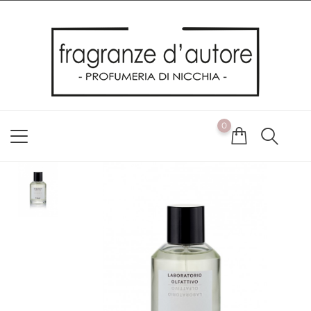
Usiamo i cookie
Utilizziamo i cookie per offrirti la migliore esperienza possibile
sul nostro sito web. Cliccando su OK, acconsenti alla nostra
politica sui cookie. Se desideri modificare le tue preferenze sui
cookie, puoi farlo
ACCETTO
0
NON ACCETTO
CAMBIA LE MIE PREFERENZE