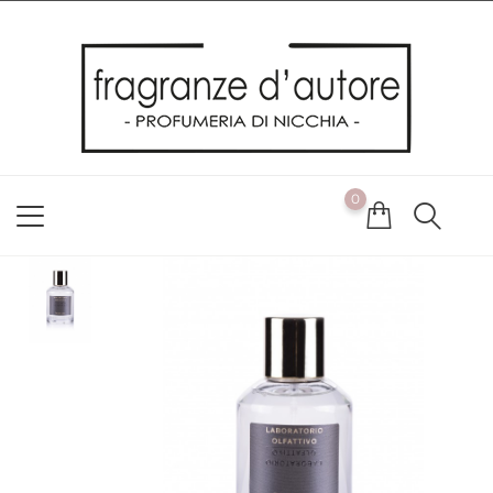
Usiamo i cookie
Utilizziamo i cookie per offrirti la migliore esperienza possibile
sul nostro sito web. Cliccando su OK, acconsenti alla nostra
politica sui cookie. Se desideri modificare le tue preferenze sui
cookie, puoi farlo
ACCETTO
0
NON ACCETTO
CAMBIA LE MIE PREFERENZE