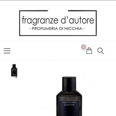
Usiamo i cookie
Utilizziamo i cookie per offrirti la migliore esperienza possibile
sul nostro sito web. Cliccando su OK, acconsenti alla nostra
politica sui cookie. Se desideri modificare le tue preferenze sui
cookie, puoi farlo
ACCETTO
0
NON ACCETTO
CAMBIA LE MIE PREFERENZE