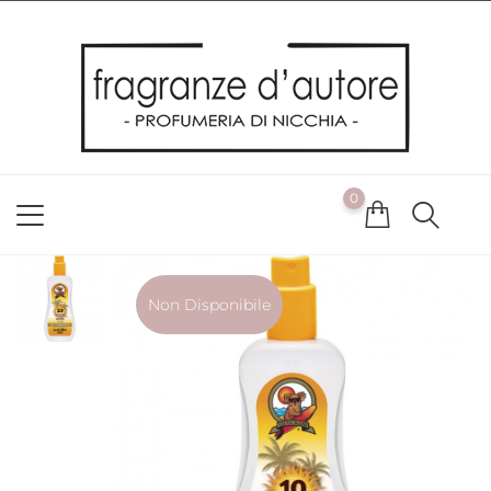
Usiamo i cookie
Utilizziamo i cookie per offrirti la migliore esperienza possibile
sul nostro sito web. Cliccando su OK, acconsenti alla nostra
politica sui cookie. Se desideri modificare le tue preferenze sui
cookie, puoi farlo
ACCETTO
0
NON ACCETTO
CAMBIA LE MIE PREFERENZE
Non Disponibile