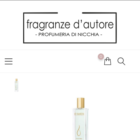
Usiamo i cookie
Utilizziamo i cookie per offrirti la migliore esperienza possibile
sul nostro sito web. Cliccando su OK, acconsenti alla nostra
politica sui cookie. Se desideri modificare le tue preferenze sui
cookie, puoi farlo
ACCETTO
0
NON ACCETTO
CAMBIA LE MIE PREFERENZE