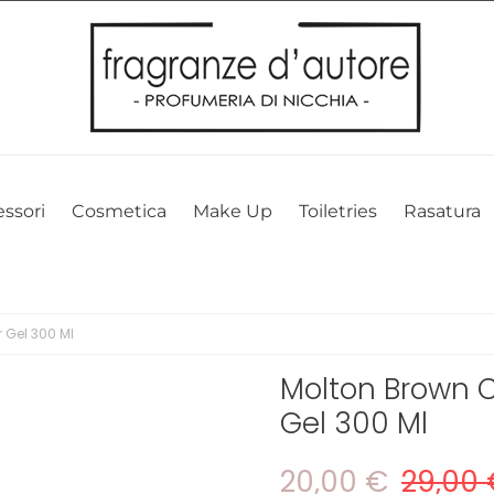
l nostro sito web. Cliccando su OK, acconsenti alla nostra politica sui 
ssori
Cosmetica
Make Up
Toiletries
Rasatura
 Gel 300 Ml
Molton Brown C
Gel 300 Ml
20,00 €
29,00 