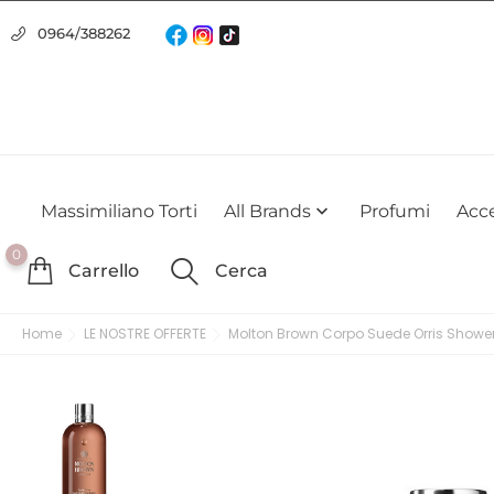
Usiamo i cookie
0964/388262
Utilizziamo i cookie per offrirti la migliore esperienza possibile su
farlo
Massimiliano Torti
All Brands
Profumi
Acce

0
Carrello
Cerca
Home
LE NOSTRE OFFERTE
Molton Brown Corpo Suede Orris Shower