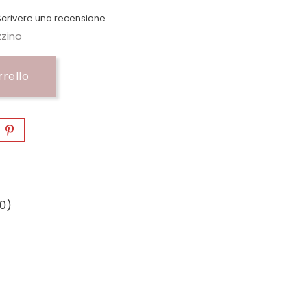
crivere una recensione
zzino
rrello
0)