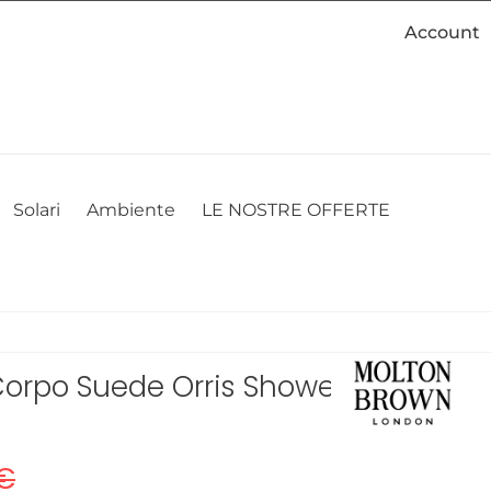
Account
cookie. Se desideri modificare le tue preferenze sui cookie, puoi
ACCETTO
NON ACCETTO
CAMBIA LE MIE PREFERENZE
Solari
Ambiente
LE NOSTRE OFFERTE
orpo Suede Orris Shower
€