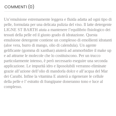
COMMENTI (0)
Un’emulsione estremamente leggera e fluida adatta ad ogni tipo di
pelle, formulata per una delicata pulizia del viso. Il latte detergente
LIGNE ST BARTH aiuta a mantenere l’equilibrio fisiologico dei
tessuti della pelle ed il giusto grado di idratazione. Questa
emulsione detergente contiene un complesso di emollienti idratanti
(aloe vera, burro di mango, olio di calendula). Un agente
gelificante (gomma di xanthan) aiuterà ad ammorbidire il make up
e ad attrarne le molecole che lo costituiscono. Per un trucco
particolarmente intenso, è però necessario eseguire una seconda
applicazione. Le impurità idro e liposolubili verranno eliminate
grazie all’azione dell’olio di mandorla dolce e all’acqua del Mar
dei Caraibi. Infine la vitamina E aiuterà a rigenerare le cellule
della pelle e l’ estratto di frangipane doneranno tono e luce al
complesso.