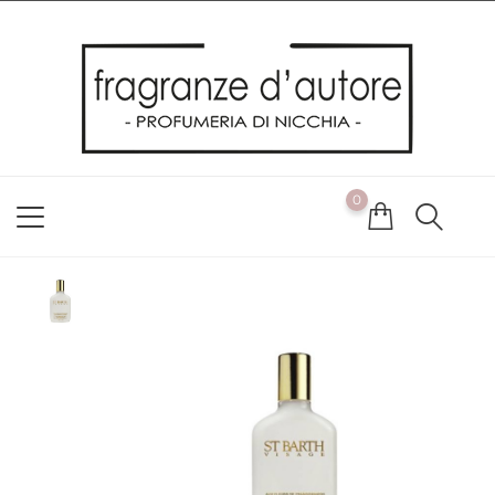
Usiamo i cookie
Utilizziamo i cookie per offrirti la migliore esperienza possibile
sul nostro sito web. Cliccando su OK, acconsenti alla nostra
politica sui cookie. Se desideri modificare le tue preferenze sui
cookie, puoi farlo
ACCETTO
0
NON ACCETTO
CAMBIA LE MIE PREFERENZE