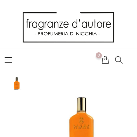
Usiamo i cookie
Utilizziamo i cookie per offrirti la migliore esperienza possibile
sul nostro sito web. Cliccando su OK, acconsenti alla nostra
politica sui cookie. Se desideri modificare le tue preferenze sui
cookie, puoi farlo
ACCETTO
0
NON ACCETTO
CAMBIA LE MIE PREFERENZE