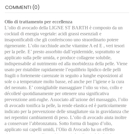
COMMENTI (0)
Olio di trattamento per eccellenza
L’olio di avocado della LIGNE ST BARTH è composto da un
cocktail di energia vegetale: acidi grassi essenziali e
insaponificabili che gli conferiscono uno straordinario potere
rigenerante. L’olio racchiude anche vitamine A ed E , veri tesori
per la pelle. E’ presto assorbito dall’epidermide, soprattutto se
applicato sulla pelle umida, e produce collagene solubile,
indispensabile al nutrimento ed alla morbidezza della pelle. Viene
usato per ristabilire rapidamente l’equilibrio lipidico delle pelli
fragili o fortemente carenzate in seguito a lunghe esposizioni al
sole o a temperature molto basse, ed anche per l’igiene e la cura
del neonato. E’ consigliabile massaggiare l’olio su viso, collo e
décolleté quotidianamente per ottenere una significativa
prevenzione anti-rughe. Associato all’azione del massaggio, l’olio
di avocado tonifica la pelle, la rende elastica ed è particolarmente
indicato per la prevenzione delle smagliature sia in gravidanza che
nei repentini cambiamenti di peso. L’olio di avocado aiuta inoltre
a conservare l’abbronzatura. Sotto forma di bagno d’olio,
applicato sui capelli umidi, l’Olio di Avocado ha un effetto