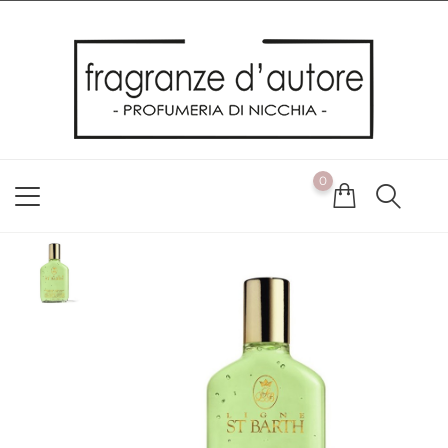
Usiamo i cookie
Utilizziamo i cookie per offrirti la migliore esperienza possibile
sul nostro sito web. Cliccando su OK, acconsenti alla nostra
politica sui cookie. Se desideri modificare le tue preferenze sui
cookie, puoi farlo
ACCETTO
0
NON ACCETTO
CAMBIA LE MIE PREFERENZE