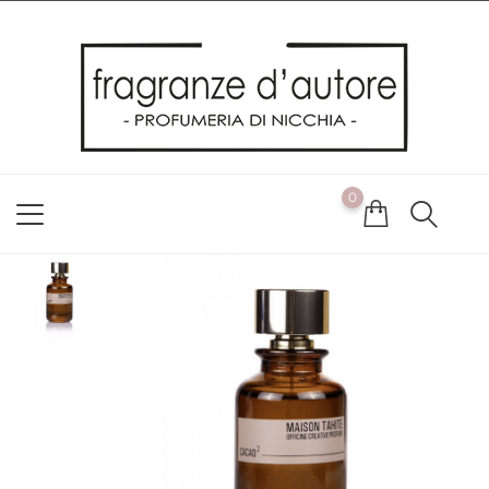
Usiamo i cookie
Utilizziamo i cookie per offrirti la migliore esperienza possibile
sul nostro sito web. Cliccando su OK, acconsenti alla nostra
politica sui cookie. Se desideri modificare le tue preferenze sui
cookie, puoi farlo
ACCETTO
0
NON ACCETTO
CAMBIA LE MIE PREFERENZE