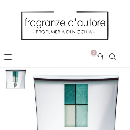
Usiamo i cookie
Utilizziamo i cookie per offrirti la migliore esperienza possibile
sul nostro sito web. Cliccando su OK, acconsenti alla nostra
politica sui cookie. Se desideri modificare le tue preferenze sui
cookie, puoi farlo
ACCETTO
0
NON ACCETTO
CAMBIA LE MIE PREFERENZE