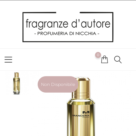
Usiamo i cookie
Utilizziamo i cookie per offrirti la migliore esperienza possibile
sul nostro sito web. Cliccando su OK, acconsenti alla nostra
politica sui cookie. Se desideri modificare le tue preferenze sui
cookie, puoi farlo
ACCETTO
0
NON ACCETTO
CAMBIA LE MIE PREFERENZE
Non Disponibile