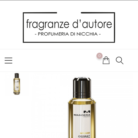
Usiamo i cookie
Utilizziamo i cookie per offrirti la migliore esperienza possibile
sul nostro sito web. Cliccando su OK, acconsenti alla nostra
politica sui cookie. Se desideri modificare le tue preferenze sui
cookie, puoi farlo
ACCETTO
0
NON ACCETTO
CAMBIA LE MIE PREFERENZE