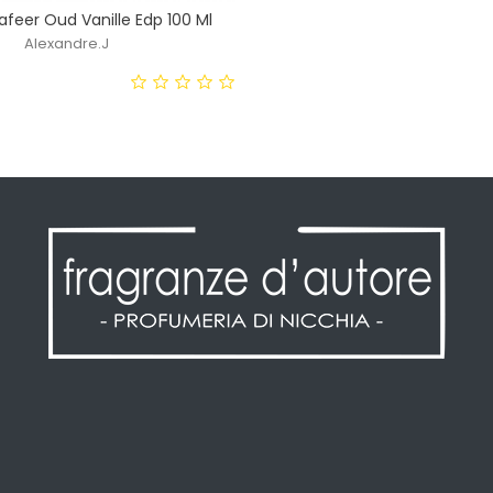
afeer Oud Vanille Edp 100 Ml
Alexandre.J
ezzo
Informazioni personali