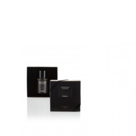
Montale Paris Vanille Absolu Edp 100 Ml
Mancera Black
Montale
Prezzo
Pr
100,00 €
110,00 €