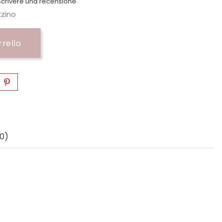
crivere una recensione
zzino
rrello
0)