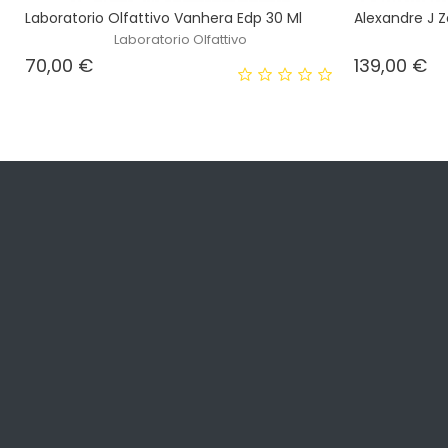
Laboratorio Olfattivo Vanhera Edp 30 Ml
Alexandre J Z
Laboratorio Olfattivo
Prezzo
Pr
70,00 €
139,00 €
Offerte
Spedizione