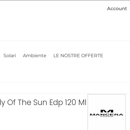
Account
cookie. Se desideri modificare le tue preferenze sui cookie, puoi
ACCETTO
NON ACCETTO
CAMBIA LE MIE PREFERENZE
Solari
Ambiente
LE NOSTRE OFFERTE
 Of The Sun Edp 120 Ml