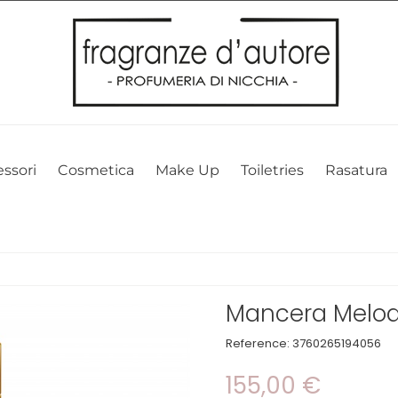
l nostro sito web. Cliccando su OK, acconsenti alla nostra politica sui 
ssori
Cosmetica
Make Up
Toiletries
Rasatura
Mancera Melody
Reference:
3760265194056
155,00 €