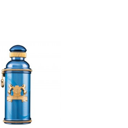
 Vanilla Edp 60 Ml
Mancera Vanille Exclusive Edp 
Mancera
Mancera
ezzo
Prezzo
100,00 €