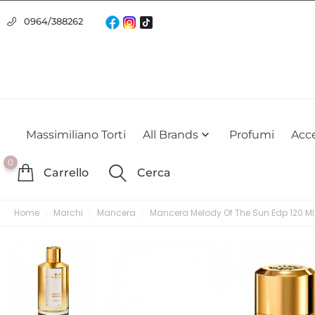
Usiamo i cookie
0964/388262
Utilizziamo i cookie per offrirti la migliore esperienza possibile su
farlo
Massimiliano Torti
All Brands
Profumi
Acce

0
Carrello
Cerca
Home
Marchi
Mancera
Mancera Melody Of The Sun Edp 120 Ml