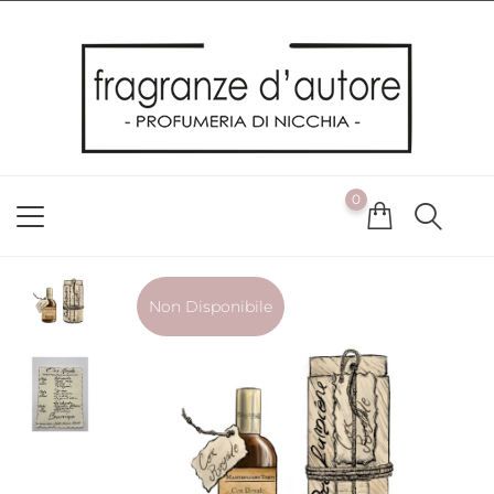
Usiamo i cookie
Utilizziamo i cookie per offrirti la migliore esperienza possibile
sul nostro sito web. Cliccando su OK, acconsenti alla nostra
politica sui cookie. Se desideri modificare le tue preferenze sui
cookie, puoi farlo
ACCETTO
0
NON ACCETTO
CAMBIA LE MIE PREFERENZE
Non Disponibile