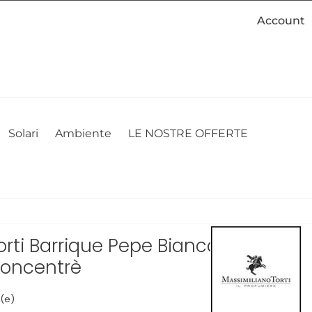
Account
cookie. Se desideri modificare le tue preferenze sui cookie, puoi
ACCETTO
NON ACCETTO
CAMBIA LE MIE PREFERENZE
Solari
Ambiente
LE NOSTRE OFFERTE
rti Barrique Pepe Bianco e
oncentrè
i(e)