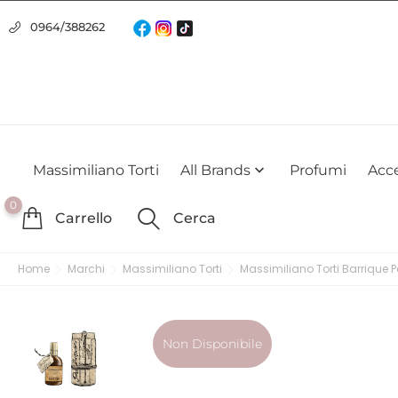
Usiamo i cookie
0964/388262
Utilizziamo i cookie per offrirti la migliore esperienza possibile su
farlo
Massimiliano Torti
All Brands
Profumi
Acce

0
Carrello
Cerca
Home
Marchi
Massimiliano Torti
Massimiliano Torti Barrique
Non Disponibile