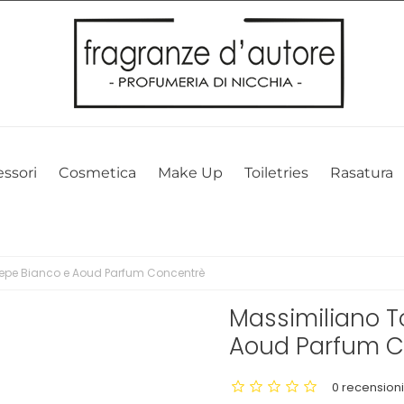
l nostro sito web. Cliccando su OK, acconsenti alla nostra politica sui 
ssori
Cosmetica
Make Up
Toiletries
Rasatura
 Pepe Bianco e Aoud Parfum Concentrè
Massimiliano To
Aoud Parfum C
0 recension