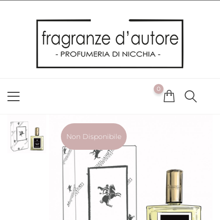
Usiamo i cookie
Utilizziamo i cookie per offrirti la migliore esperienza possibile
sul nostro sito web. Cliccando su OK, acconsenti alla nostra
politica sui cookie. Se desideri modificare le tue preferenze sui
cookie, puoi farlo
ACCETTO
0
NON ACCETTO
CAMBIA LE MIE PREFERENZE
Non Disponibile