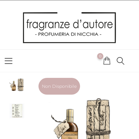
Usiamo i cookie
Utilizziamo i cookie per offrirti la migliore esperienza possibile
sul nostro sito web. Cliccando su OK, acconsenti alla nostra
politica sui cookie. Se desideri modificare le tue preferenze sui
cookie, puoi farlo
ACCETTO
0
NON ACCETTO
CAMBIA LE MIE PREFERENZE
Non Disponibile