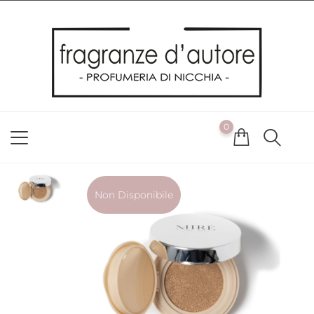
Usiamo i cookie
Utilizziamo i cookie per offrirti la migliore esperienza possibile
sul nostro sito web. Cliccando su OK, acconsenti alla nostra
politica sui cookie. Se desideri modificare le tue preferenze sui
cookie, puoi farlo
ACCETTO
0
NON ACCETTO
CAMBIA LE MIE PREFERENZE
Non Disponibile