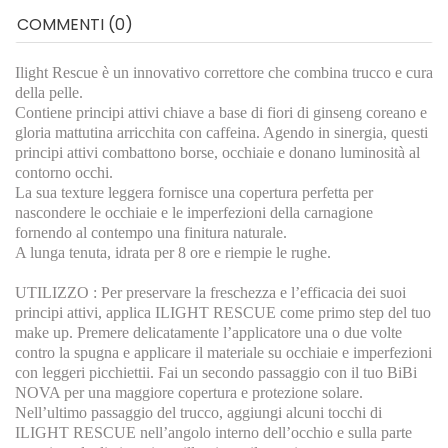
COMMENTI (0)
Ilight Rescue è un innovativo correttore che combina trucco e cura
della pelle.
Contiene principi attivi chiave a base di fiori di ginseng coreano e
gloria mattutina arricchita con caffeina. Agendo in sinergia, questi
principi attivi combattono borse, occhiaie e donano luminosità al
contorno occhi.
La sua texture leggera fornisce una copertura perfetta per
nascondere le occhiaie e le imperfezioni della carnagione
fornendo al contempo una finitura naturale.
A lunga tenuta, idrata per 8 ore e riempie le rughe.
UTILIZZO : Per preservare la freschezza e l’efficacia dei suoi
principi attivi, applica ILIGHT RESCUE come primo step del tuo
make up. Premere delicatamente l’applicatore una o due volte
contro la spugna e applicare il materiale su occhiaie e imperfezioni
con leggeri picchiettii. Fai un secondo passaggio con il tuo BiBi
NOVA per una maggiore copertura e protezione solare.
Nell’ultimo passaggio del trucco, aggiungi alcuni tocchi di
ILIGHT RESCUE nell’angolo interno dell’occhio e sulla parte