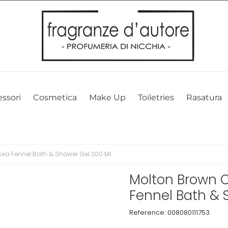
l nostro sito web. Cliccando su OK, acconsenti alla nostra politica sui 
ssori
Cosmetica
Make Up
Toiletries
Rasatura
ea Fennel Bath & Shower Gel 300 Ml
Molton Brown C
Fennel Bath & 
Reference:
008080111753