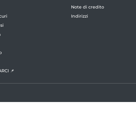
Note di credito
curi
Indirizzi
si
a
o
ARCI 📌