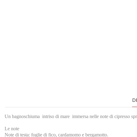
D
Un bagnoschiuma intriso di mare immersa nelle note di cipresso spruz
Le note
Note di testa: foglie di fico, cardamomo e bergamotto.