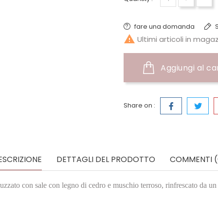
fare una domanda
S

Ultimi articoli in maga
Aggiungi al ca
Share on :
ESCRIZIONE
DETTAGLI DEL PRODOTTO
COMMENTI (
zato con sale con legno di cedro e muschio terroso, rinfrescato da un 